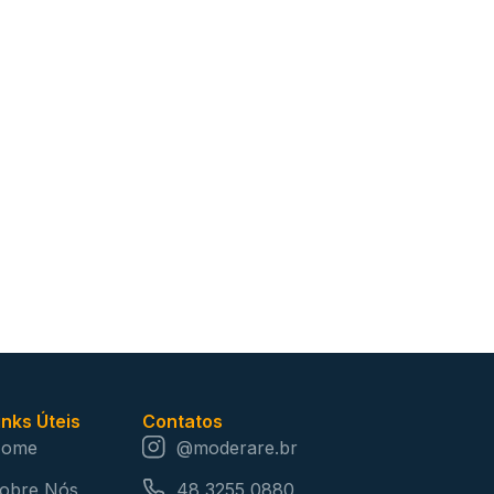
inks Úteis
Contatos
ome
@moderare.br
obre Nós
48 3255 0880